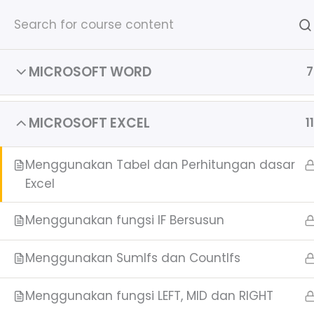
Lewati
ke
konten
Kursus Komputer Online
MICROSOFT WORD
7
Home
All Courses
Sertifikat komputer online
MICROSOFT EXCEL
11
Menggunakan Tabel dan Perhitungan dasar
Excel
Menggunakan fungsi IF Bersusun
Menggunakan SumIfs dan CountIfs
Menggunakan fungsi LEFT, MID dan RIGHT