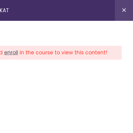
IKAT
KURSUS KOMPUTER ONLINE
d
enroll
in the course to view this content!