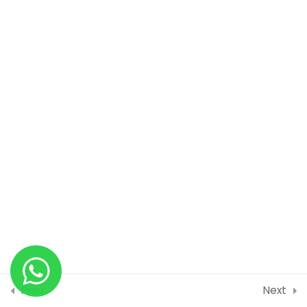
Meranking Nilai
Menggunakan Date Time
Month dan Year
Menggunakan formula
IFISERROR
Menggunakan teknik dasar
transisi dan animasi
POWER POINT
1
Menggunakan Mail
1
Merge
Prev
Next