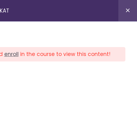
IKAT
KURSUS KOMPUTER ONLINE
d
enroll
in the course to view this content!