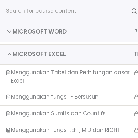
Lewati
ke
konten
Kursus Komputer Online
MICROSOFT WORD
7
Home
All Courses
Sertifikat komputer online
MICROSOFT EXCEL
11
Menggunakan Tabel dan Perhitungan dasar
Excel
Menggunakan fungsi IF Bersusun
Menggunakan SumIfs dan CountIfs
Menggunakan fungsi LEFT, MID dan RIGHT