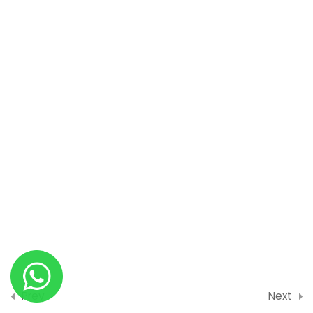
Praktek Text Logo BCA
Praktek Gambar Logo BCA
Praktek Logo Telkom
BAB 7 | TEKNIK DASAR
0
MEMBUAT POSTER
BAB 8 | TEKNIK MEMBUAT
1
KEMASAN
BAB 9 | TEKNIK MEMBUAT
2
MOCKUP
Prev
Next