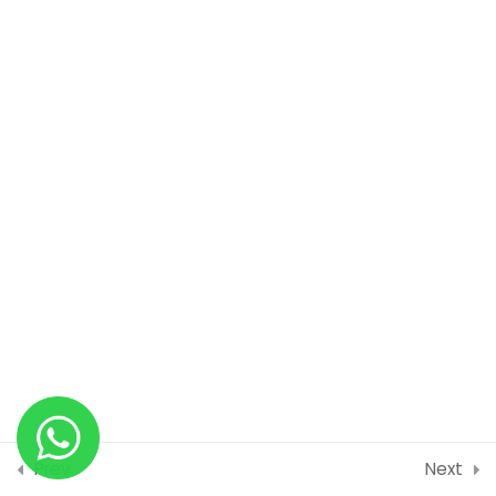
SOFTWARE BERBASIS
RASTER ( BITMAP)
BAB 6 | TEKNIK DASAR
3
PEMBUATAN LOGO
BAB 7 | TEKNIK DASAR
0
MEMBUAT POSTER
BAB 8 | TEKNIK MEMBUAT
1
KEMASAN
BAB 9 | TEKNIK MEMBUAT
2
MOCKUP
Prev
Next