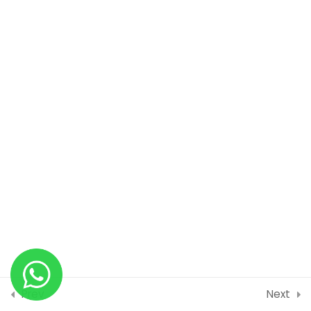
SOFTWARE BERBASIS
RASTER ( BITMAP)
BAB 6 | TEKNIK DASAR
3
PEMBUATAN LOGO
BAB 7 | TEKNIK DASAR
0
MEMBUAT POSTER
BAB 8 | TEKNIK MEMBUAT
1
KEMASAN
BAB 9 | TEKNIK MEMBUAT
2
MOCKUP
Prev
Next