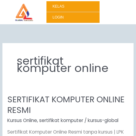
Lewati
KELAS
ke
konten
LOGIN
sertifikat
komputer online
SERTIFIKAT KOMPUTER ONLINE
SERTIFIKAT
KOMPUTER
RESMI
ONLINE
RESMI
Kursus Online
,
sertifikat komputer
/
kursus-global
Sertifikat Komputer Online Resmi tanpa kursus | LPK