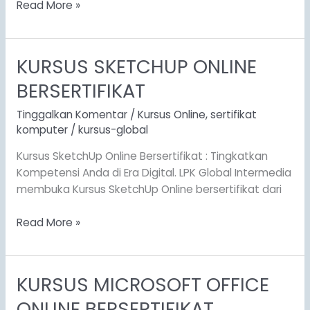
Read More »
KURSUS SKETCHUP ONLINE
KURSUS
SKETCHUP
BERSERTIFIKAT
ONLINE
BERSERTIFIKAT
Tinggalkan Komentar
/
Kursus Online
,
sertifikat
komputer
/
kursus-global
Kursus SketchUp Online Bersertifikat : Tingkatkan
Kompetensi Anda di Era Digital. LPK Global Intermedia
membuka Kursus SketchUp Online bersertifikat dari
Read More »
KURSUS MICROSOFT OFFICE
KURSUS
MICROSOFT
ONLINE BERSERTIFIKAT