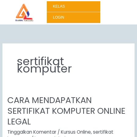
Lewati
KELAS
ke
konten
LOGIN
sertifikat
komputer
CARA MENDAPATKAN
CARA
MENDAPATKAN
SERTIFIKAT KOMPUTER ONLINE
SERTIFIKAT
LEGAL
KOMPUTER
ONLINE
Tinggalkan Komentar
/
Kursus Online
,
sertifikat
LEGAL