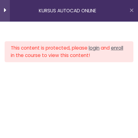
Lewati
KELAS
ke
KURSUS AUTOCAD ONLINE
Membuat AS Bangunan
konten
LOGIN
AutoCad 2D
Home
All Courses
Sertifikat komputer online
Membuat Dinding dengan
MultiLine Di AutoCad 2D
This content is protected, please
login
and
enroll
in the course to view this content!
Pembuatan Notasi Pintu dan
jendela di AutoCad 2D
Pemasangan Notasi Pintu
dan Jendela di AutoCad 2D
Menambahkan Dimensi
Copyright © 2026 KURSUS KOMPUTER ONLINE | Powered by KURSUS KOMPUTER
pada Denah Cad2D
ONLINE
Pemberian Text pada denah
AutoCad 2D