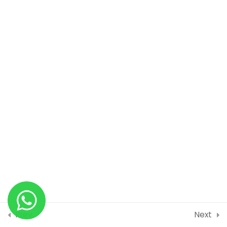
Penggunaan Obyek Desain
Center di AutoCad 2D
Gambar Atap dan Hatch
BAGIAN KETIGA |
3
GAMBAR TAMPAK
BAGIAN KEEMPAT |
6
GAMBAR POTONGAN AA
DAN BB
BAGIAN KE LIMA |
2
PLOTTING ( PRINTTING)
Prev
Next