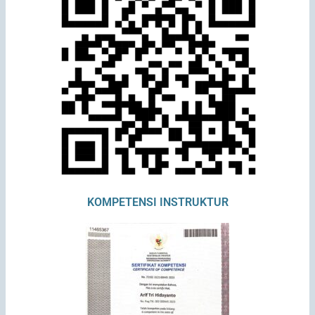
KOMPETENSI INSTRUKTUR