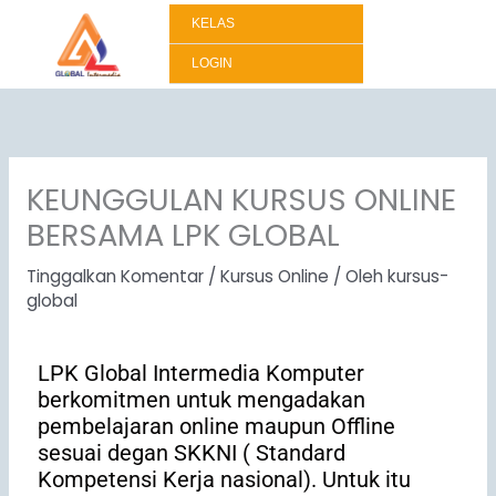
Lewati
KELAS
ke
konten
LOGIN
KEUNGGULAN KURSUS ONLINE
BERSAMA LPK GLOBAL
Tinggalkan Komentar
/
Kursus Online
/ Oleh
kursus-
global
LPK Global Intermedia Komputer
berkomitmen untuk mengadakan
pembelajaran online maupun Offline
sesuai degan SKKNI ( Standard
Kompetensi Kerja nasional). Untuk itu