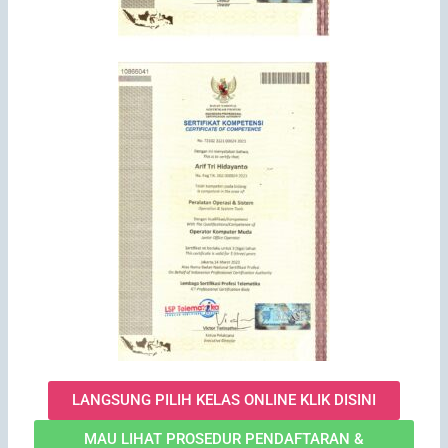
LANGSUNG PILIH KELAS ONLINE KLIK DISINI
MAU LIHAT PROSEDUR PENDAFTARAN &