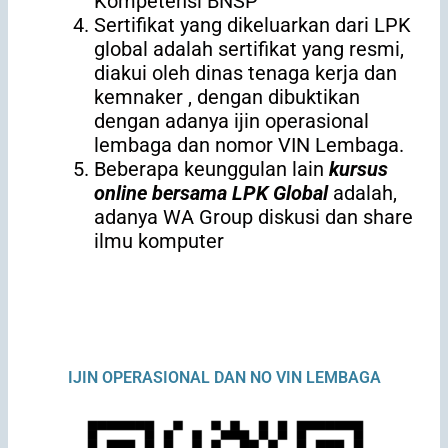
Kompetensi BNSP
Sertifikat yang dikeluarkan dari LPK
global adalah sertifikat yang resmi,
diakui oleh dinas tenaga kerja dan
kemnaker , dengan dibuktikan
dengan adanya ijin operasional
lembaga dan nomor VIN Lembaga.
Beberapa keunggulan lain
kursus
online bersama LPK Global
adalah,
adanya WA Group diskusi dan share
ilmu komputer
IJIN OPERASIONAL DAN NO VIN LEMBAGA