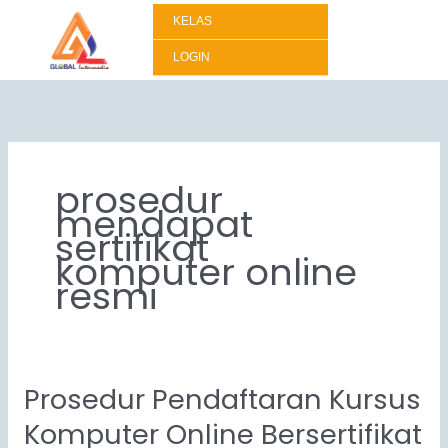
Lewati
KELAS
ke
konten
LOGIN
prosedur
mendapat
sertifikat
komputer online
resmi
Prosedur Pendaftaran Kursus
Prosedur
Pendaftaran
Komputer Online Bersertifikat
Kursus