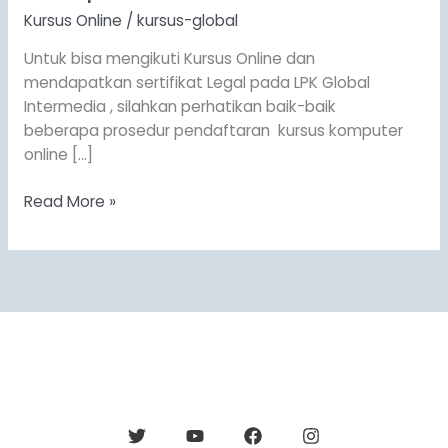
Komputer
Kursus Online
/
kursus-global
Online
Untuk bisa mengikuti Kursus Online dan
Bersertifikat
mendapatkan sertifikat Legal pada LPK Global
Intermedia , silahkan perhatikan baik-baik
beberapa prosedur pendaftaran kursus komputer
online […]
Read More »