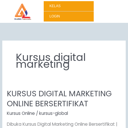
Lewati
KELAS
ke
konten
LOGIN
Kursus digital
marketing
KURSUS DIGITAL MARKETING
KURSUS
DIGITAL
ONLINE BERSERTIFIKAT
MARKETING
ONLINE
Kursus Online
/
kursus-global
BERSERTIFIKAT
Dibuka Kursus Digital Marketing Online Bersertifikat |