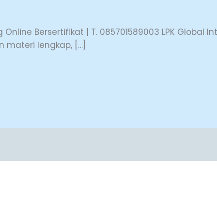
g Online Bersertifikat | T. 085701589003 LPK Global 
 materi lengkap, […]