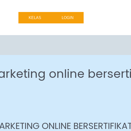
KELAS
LOGIN
rketing online berserti
ARKETING ONLINE BERSERTIFIKA