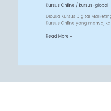
DIGITAL
Kursus Online
/
kursus-global
MARKETING
ONLINE
Dibuka Kursus Digital Marketin
BERSERTIFIKAT
Kursus Online yang menyajikan
Read More »